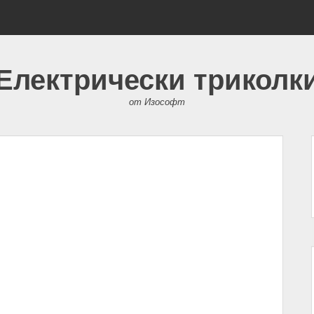
Електрически триколк
от Изософт