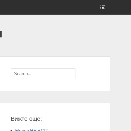
Show
Header
Sidebar
Content
и
Search
for:
Вижте още:
Модел HF-ET12