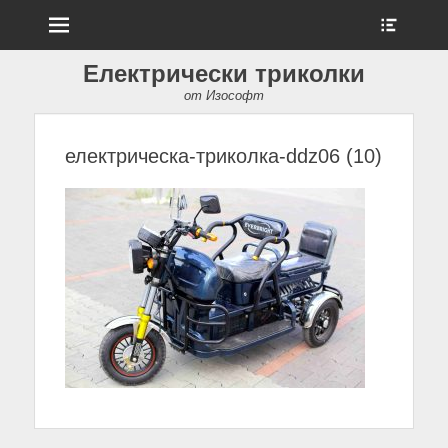
Menu
Show
Heade
Sideb
Електрически триколки
Conte
от Изософт
електрическа-триколка-ddz06 (10)