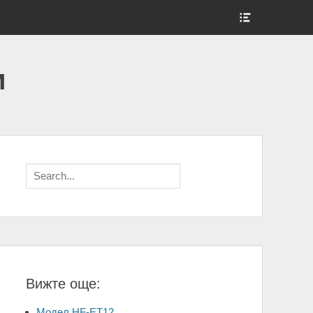
Show
Header
Sidebar
Content
и
Search
for:
Вижте още:
Модел HF-ET12