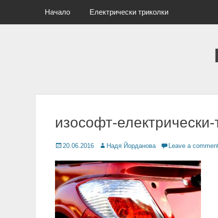
Primary Menu
Skip
Начало
Електрически триколки
to
content
изософт-електрически-
Posted
20.06.2016
Author
Надя Йорданова
Leave a commen
on