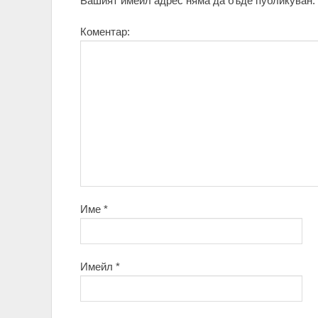
Вашият имейл адрес няма да бъде публикуван.
Коментар:
Име
*
Имейл
*