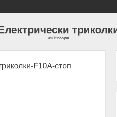
Електрически триколк
от Изософт
триколки-F10A-стоп
t