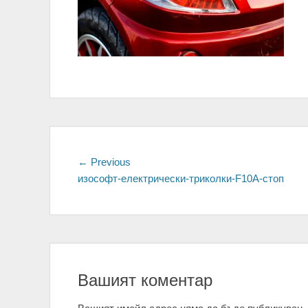
Навигация
← Previous
Previous
изософт-електрически-триколки-F10A-стоп
post:
Вашият коментар