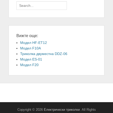
Search
for:
Вижте още:
Модел HF-ET12
Модел F10A
Триколка двуместна DDZ-06
Модел ES-01
Модел F20
Copyright © 2026
Електрически триколки
. All Rights