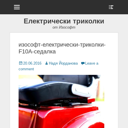
Menu
Show
Heade
Sideb
Електрически триколки
Conte
от Изософт
изософт-електрически-триколки-
F10A-седалка
Posted
20.06.2016
Author
Надя Йорданова
Leave a
on
comment