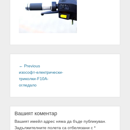
Навигация
← Previous
Previous
изософт-електрически-
post:
триколки-F10A-
огледало
Вашият коментар
Вашият имейл адрес няма да бъде публикуван.
Задължителните полета са отбелязани с
*