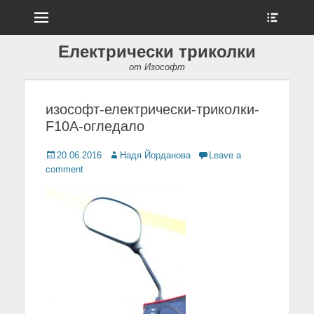
Menu
Show
Heade
Sideb
Електрически триколки
Conte
от Изософт
изософт-електрически-триколки-
F10A-огледало
Posted
20.06.2016
Author
Надя Йорданова
Leave a
on
comment