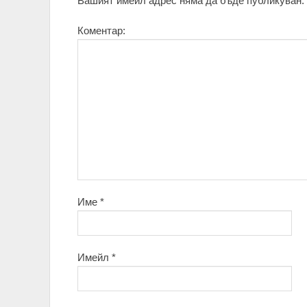
Вашият имейл адрес няма да бъде публикуван.
Коментар:
Име
*
Имейл
*