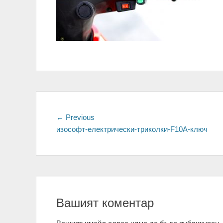
Навигация
← Previous
Previous
изософт-електрически-триколки-F10A-ключ
post:
Вашият коментар