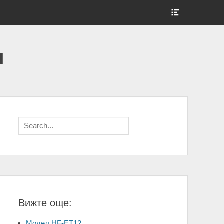
Show
Header
Sidebar
Content
и
Search
for:
Вижте още:
Модел HF-ET12