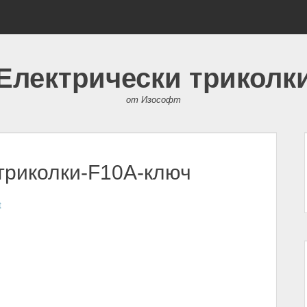
Електрически триколк
от Изософт
триколки-F10A-ключ
t