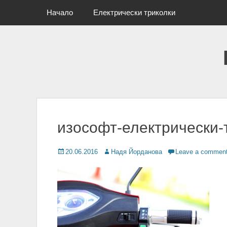
Primary Menu
Skip
Начало
Електрически триколки
to
content
изософт-електрически-
Posted
20.06.2016
Author
Надя Йорданова
Leave a commen
on