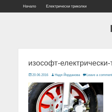
Primary Menu
Skip
Начало
Електрически триколки
to
content
изософт-електрически-
Posted
20.06.2016
Author
Надя Йорданова
Leave a commen
on