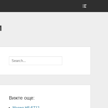
Show
Header
Sidebar
Content
и
Search
for:
Вижте още:
Модел HF-ET12