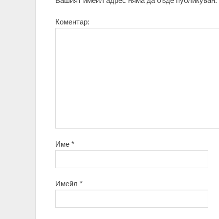
Вашият имейл адрес няма да бъде публикуван.
Коментар:
Име
*
Имейл
*