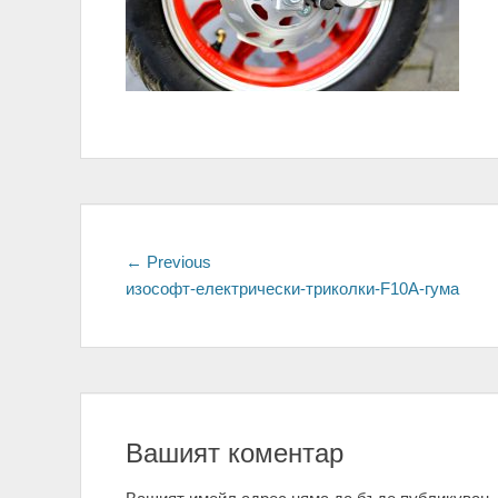
Навигация
← Previous
Previous
изософт-електрически-триколки-F10A-гума
post:
Вашият коментар