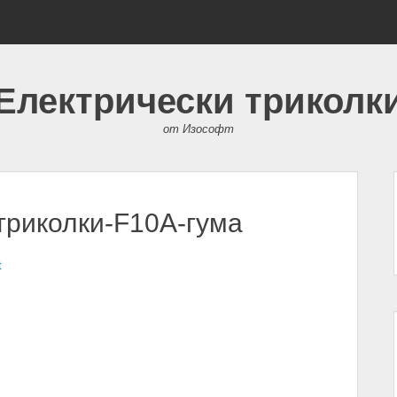
Електрически триколк
от Изософт
триколки-F10A-гума
t