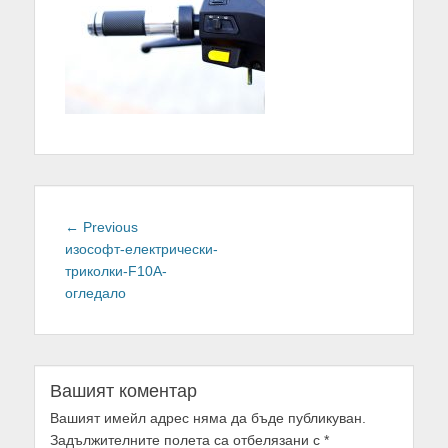
Навигация
← Previous
Previous
изософт-електрически-
post:
триколки-F10A-
огледало
Вашият коментар
Вашият имейл адрес няма да бъде публикуван.
Задължителните полета са отбелязани с
*