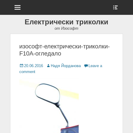
Menu
Show
Heade
Sideb
Електрически триколки
Conte
от Изософт
изософт-електрически-триколки-
F10A-огледало
Posted
20.06.2016
Author
Надя Йорданова
Leave a
on
comment