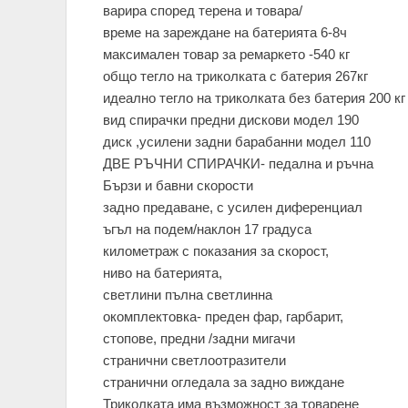
варира според терена и товара/
време на зареждане на батерията 6-8ч
максимален товар за ремаркето -540 кг
общо тегло на триколката с батерия 267кг
идеално тегло на триколката без батерия 200 кг
вид спирачки предни дискови модел 190
диск ,усилени задни барабанни модел 110
ДВЕ РЪЧНИ СПИРАЧКИ- педална и ръчна
Бързи и бавни скорости
задно предаване, с усилен диференциал
ъгъл на подем/наклон 17 градуса
километраж с показания за скорост,
ниво на батерията,
светлини пълна светлинна
окомплектовка- преден фар, гарбарит,
стопове, предни /задни мигачи
странични светлоотразители
странични огледала за задно виждане
Триколката има възможност за товарене