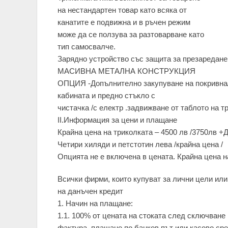
на нестандартен товар като всяка от
канатите е подвижна и в ръчен режим
може да се ползува за разтоварване като
тип самосвалче.
Зарядно устройство със защита за презаредане
МАСИВНА МЕТАЛНА КОНСТРУКЦИЯ
ОПЦИЯ -Допълнително закупуване на покривна
кабината и предно стъкло с
чистачка /с електр .задвижване от таблото на тр
II.Информация за цени и плащане
Крайна цена на триколката – 4500 лв /3750лв +
Четири хиляди и петстотин лева /крайна цена /
Опцията не е включена в цената. Крайна цена н
Всички фирми, които купуват за лични цели или
на данъчен кредит
1. Начин на плащане:
1.1. 100% от цената на стоката след сключване
фактура ,плащане по банков път или касово сре