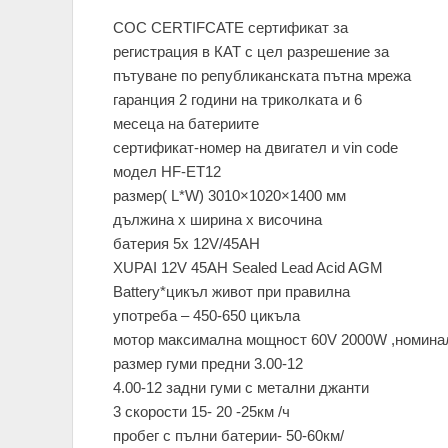
CОС CERTIFCATE сертификат за
регистрация в КАТ с цел разрешение за
пътуване по републиканската пътна мрежа
гаранция 2 години на триколката и 6
месеца на батериите
сертификат-номер на двигател и vin code
модел HF-ET12
размер( L*W) 3010×1020×1400 мм
дължина х ширина х височина
батерия 5х 12V/45AH
XUPAI 12V 45AH Sealed Lead Acid AGM
Battery*цикъл живот при правилна
употреба – 450-650 цикъла
мотор максимална мощност 60V 2000W ,номин
размер гуми предни 3.00-12
4.00-12 задни гуми с метални джанти
3 скорости 15- 20 -25км /ч
пробег с пълни батерии- 50-60км/