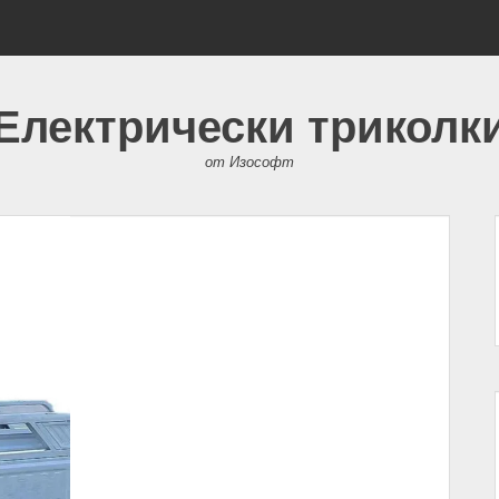
Електрически триколк
от Изософт