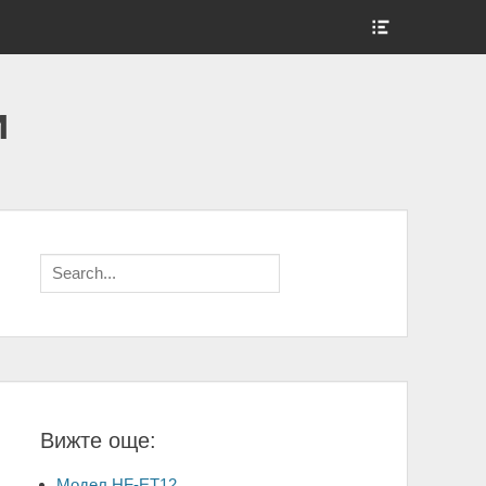
Show
Header
Sidebar
Content
и
Search
for:
Вижте още:
Модел HF-ET12