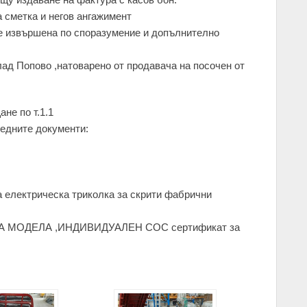
а сметка и негов ангажимент
де извършена по споразумение и допълнително
ад Попово ,натоварено от продавача на посочен от
не по т.1.1
едните документи:
а електрическа триколка за скрити фабрични
т ЗА МОДЕЛА ,ИНДИВИДУАЛЕН СОС сертификат за