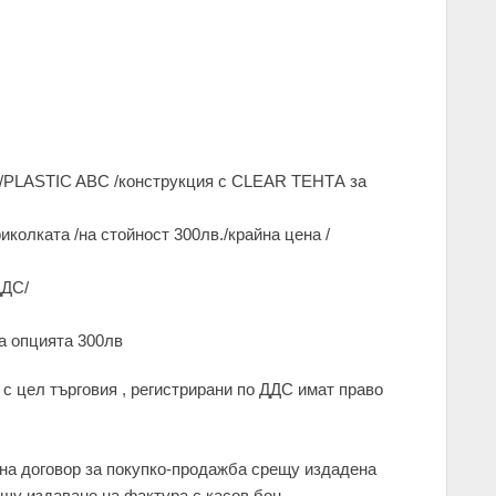
/PLASTIC ABC /конструкция с CLEAR ТЕНТА за
иколката /на стойност 300лв./крайна цена /
ДДС/
а опцията 300лв
 с цел търговия , регистрирани по ДДС имат право
 на договор за покупко-продажба срещу издадена
щу издаване на фактура с касов бон.